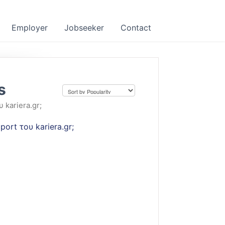
Employer
Jobseeker
Contact
s
kariera.gr;
rt του kariera.gr;