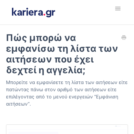
Toggle
Navigatio
Εργοδότης
Πώς μπορώ να
εμφανίσω τη λίστα των
Υποψήφιος Εργαζόμενος
αιτήσεων που έχει
Employer
δεχτεί η αγγελία;
Jobseeker
Μπορείτε να εμφανίσετε τη λίστα των αιτήσεων είτε
πατώντας πάνω στον αριθμό των αιτήσεων είτε
Contact
επιλέγοντας από το μενού ενεργειών “Εμφάνιση
αιτήσεων”.